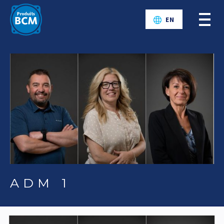
EN
ADM 1