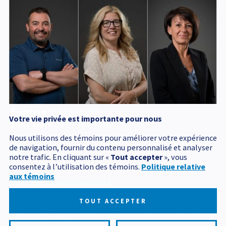
Service d'urgence
accessible 24 h /24
418 545-1698
Adresse postale
340, Émile Couture
Chicoutimi
(
Québec
)
G7H 8B6
T
418 545-1698
Peinture
418 545-6395
Votre vie privée est importante pour nous
Sans frais
1 800 463-7906
Nous utilisons des témoins pour améliorer votre expérience
de navigation, fournir du contenu personnalisé et analyser
notre trafic. En cliquant sur «
Tout accepter
», vous
consentez à l’utilisation des témoins.
Politique relative
aux témoins
Politique de confidentialité
Mes préférences cookies
TOUT ACCEPTER
Tous droits réservés 2026 © Produits BCM
Conception et
réalisation :
Nubee