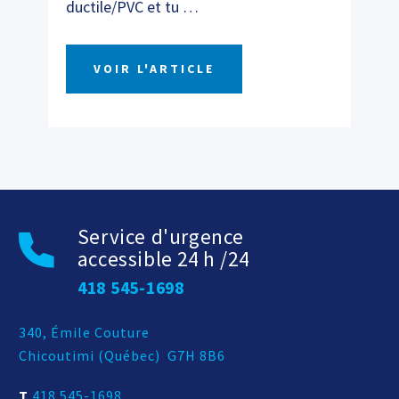
ductile/PVC et tu
…
VOIR L'ARTICLE
Service d'urgence
accessible 24 h /24
418 545-1698
Adresse postale
340, Émile Couture
Chicoutimi
(
Québec
)
G7H 8B6
T
418 545-1698