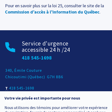
Pour en savoir plus sur la loi 25, consulter le site de la
Commission d’accès à l’information du Québec
.
Service d'urgence
accessible 24 h /24
418 545-1698
Adresse postale
340, Émile Couture
Chicoutimi
(
Québec
)
G7H 8B6
T
418 545-1698
Peinture
418 545-6395
Votre vie privée est importante pour nous
Sans frais
1 800 463-7906
Nous utilisons des témoins pour améliorer votre expérience