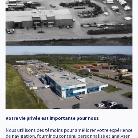
BATISSE AVANT A
2020
Service d'urgence
accessible 24 h /24
418 545-1698
Adresse postale
340, Émile Couture
Chicoutimi
(
Québec
)
G7H 8B6
T
418 545-1698
Peinture
418 545-6395
Votre vie privée est importante pour nous
Sans frais
1 800 463-7906
Nous utilisons des témoins pour améliorer votre expérience
de navigation, fournir du contenu personnalisé et analyser