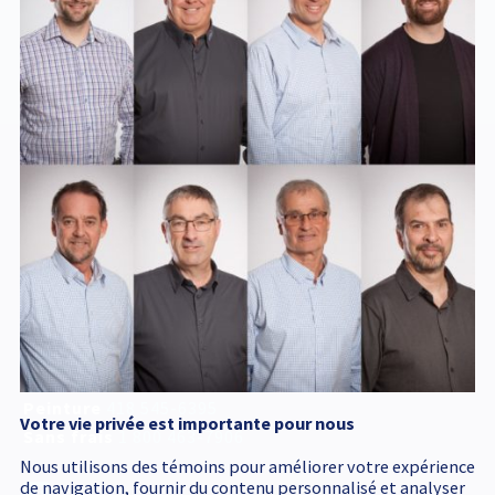
IMAGE-1
Service d'urgence
accessible 24 h /24
418 545-1698
Adresse postale
340, Émile Couture
Chicoutimi
(
Québec
)
G7H 8B6
T
418 545-1698
Peinture
418 545-6395
Votre vie privée est importante pour nous
Sans frais
1 800 463-7906
Nous utilisons des témoins pour améliorer votre expérience
de navigation, fournir du contenu personnalisé et analyser