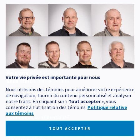
Service d'urgence
accessible 24 h /24
418 545-1698
Adresse postale
340, Émile Couture
Chicoutimi
(
Québec
)
G7H 8B6
T
418 545-1698
Peinture
418 545-6395
Votre vie privée est importante pour nous
Sans frais
1 800 463-7906
Nous utilisons des témoins pour améliorer votre expérience
de navigation, fournir du contenu personnalisé et analyser
notre trafic. En cliquant sur «
Tout accepter
», vous
consentez à l’utilisation des témoins.
Politique relative
aux témoins
Politique de confidentialité
Mes préférences cookies
TOUT ACCEPTER
Tous droits réservés 2026 © Produits BCM
Conception et