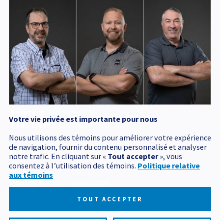
Service d'urgence
accessible 24 h /24
418 545-1698
Adresse postale
340, Émile Couture
Chicoutimi
(
Québec
)
G7H 8B6
T
418 545-1698
Peinture
418 545-6395
Votre vie privée est importante pour nous
Sans frais
1 800 463-7906
Nous utilisons des témoins pour améliorer votre expérience
de navigation, fournir du contenu personnalisé et analyser
notre trafic. En cliquant sur «
Tout accepter
», vous
consentez à l’utilisation des témoins.
Politique relative
aux témoins
Politique de confidentialité
Mes préférences cookies
TOUT ACCEPTER
Tous droits réservés 2026 © Produits BCM
Conception et
réalisation :
Nubee