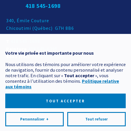
418 545-1698
Adresse postale
340, Émile Couture
Chicoutimi
(
Québec
)
G7H 8B6
T
418 545-1698
Peinture
418 545-6395
Votre vie privée est importante pour nous
Sans frais
1 800 463-7906
Nous utilisons des témoins pour améliorer votre expérience
de navigation, fournir du contenu personnalisé et analyser
notre trafic. En cliquant sur «
Tout accepter
», vous
consentez à l’utilisation des témoins.
Politique relative
aux témoins
Politique de confidentialité
Mes préférences cookies
TOUT ACCEPTER
Tous droits réservés 2026 © Produits BCM
Conception et
réalisation :
Nubee
Personnaliser
+
Tout refuser