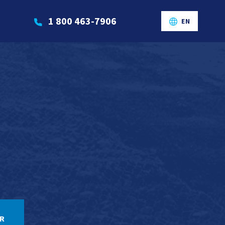
1 800 463-7906
EN
R