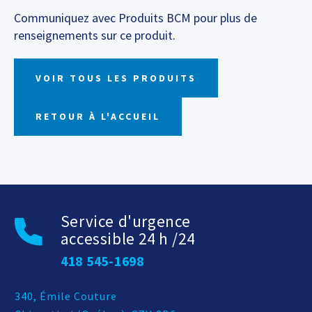
Communiquez avec Produits BCM pour plus de
renseignements sur ce produit.
VOIR TOUS LES PRODUITS
RETOUR À L'ACCUEIL
Service d'urgence
accessible 24 h /24
418 545-1698
Adresse postale
340, Émile Couture