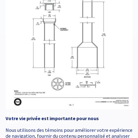
BVCOU5142
Service d'urgence
accessible 24 h /24
418 545-1698
Adresse postale
340, Émile Couture
Chicoutimi
(
Québec
)
G7H 8B6
T
418 545-1698
Peinture
418 545-6395
Votre vie privée est importante pour nous
Sans frais
1 800 463-7906
Nous utilisons des témoins pour améliorer votre expérience
de navigation, fournir du contenu personnalisé et analyser