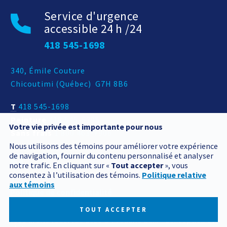
Service d'urgence
accessible 24 h /24
418 545-1698
Adresse postale
340, Émile Couture
Chicoutimi
(
Québec
)
G7H 8B6
T
418 545-1698
Peinture
418 545-6395
Votre vie privée est importante pour nous
Sans frais
1 800 463-7906
Nous utilisons des témoins pour améliorer votre expérience
de navigation, fournir du contenu personnalisé et analyser
notre trafic. En cliquant sur «
Tout accepter
», vous
consentez à l’utilisation des témoins.
Politique relative
aux témoins
Politique de confidentialité
Mes préférences cookies
TOUT ACCEPTER
Tous droits réservés 2026 © Produits BCM
Conception et