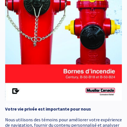
BFCV
Service d'urgence
accessible 24 h /24
418 545-1698
Adresse postale
340, Émile Couture
Chicoutimi
(
Québec
)
G7H 8B6
T
418 545-1698
Peinture
418 545-6395
Votre vie privée est importante pour nous
Sans frais
1 800 463-7906
Nous utilisons des témoins pour améliorer votre expérience
de navigation, fournir du contenu personnalisé et analyser