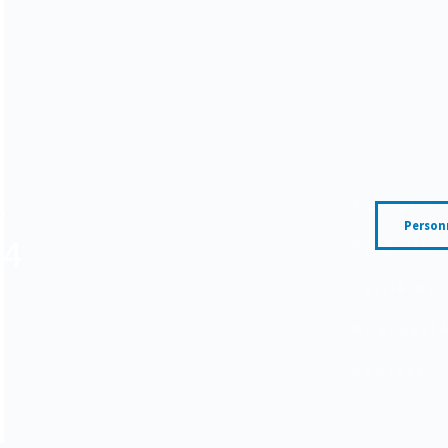
e
À propos
Person
24
Produits
Carrières
Nouveaut
Contact