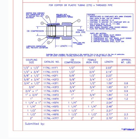
Service d'urgenc
accessible 24 h /
418 545-1698