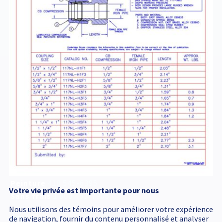
ADAP-FEM
Service d'urgence
accessible 24 h /24
418 545-1698
Adresse postale
340, Émile Couture
Chicoutimi
(
Québec
)
G7H 8B6
T
418 545-1698
Peinture
418 545-6395
Votre vie privée est importante pour nous
Sans frais
1 800 463-7906
Nous utilisons des témoins pour améliorer votre expérience
de navigation, fournir du contenu personnalisé et analyser