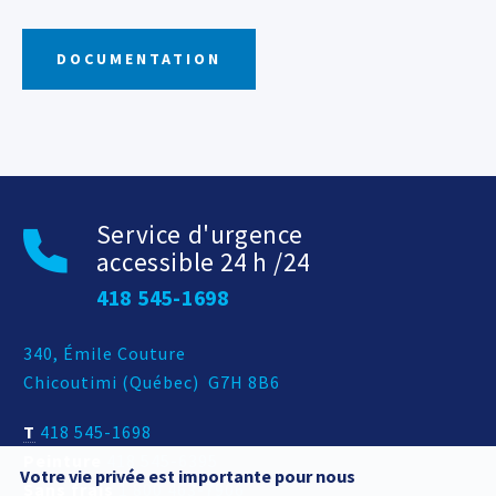
DOCUMENTATION
Service d'urgence
accessible 24 h /24
418 545-1698
Adresse postale
340, Émile Couture
Chicoutimi
(
Québec
)
G7H 8B6
T
418 545-1698
Peinture
418 545-6395
Votre vie privée est importante pour nous
Sans frais
1 800 463-7906