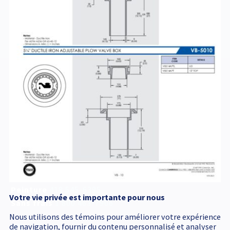
AJBV4ET5
Service d'urgence
accessible 24 h /24
418 545-1698
Adresse postale
340, Émile Couture
Chicoutimi
(
Québec
)
G7H 8B6
T
418 545-1698
Peinture
418 545-6395
Votre vie privée est importante pour nous
Sans frais
1 800 463-7906
Nous utilisons des témoins pour améliorer votre expérience
de navigation, fournir du contenu personnalisé et analyser