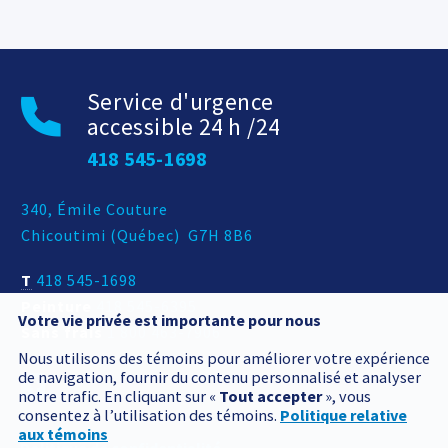
Service d'urgence
accessible 24 h /24
418 545-1698
Adresse postale
340, Émile Couture
Chicoutimi
(
Québec
)
G7H 8B6
T
418 545-1698
Peinture
418 545-6395
Votre vie privée est importante pour nous
Sans frais
1 800 463-7906
Nous utilisons des témoins pour améliorer votre expérience
de navigation, fournir du contenu personnalisé et analyser
notre trafic. En cliquant sur «
Tout accepter
», vous
consentez à l’utilisation des témoins.
Politique relative
aux témoins