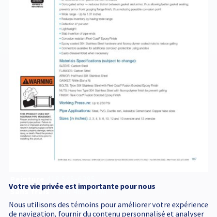
421BROCHURE
Service d'urgence
accessible 24 h /24
418 545-1698
Adresse postale
340, Émile Couture
Chicoutimi
(
Québec
)
G7H 8B6
T
418 545-1698
Peinture
418 545-6395
Votre vie privée est importante pour nous
Sans frais
1 800 463-7906
Nous utilisons des témoins pour améliorer votre expérience
de navigation, fournir du contenu personnalisé et analyser