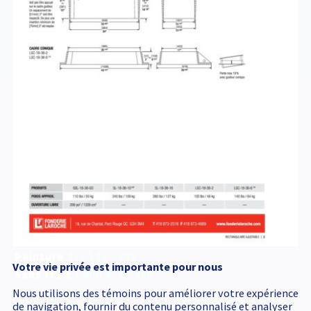
SL18X36
Service d'urgence
accessible 24 h /24
418 545-1698
Adresse postale
340, Émile Couture
Chicoutimi
(
Québec
)
G7H 8B6
T
418 545-1698
Peinture
418 545-6395
Votre vie privée est importante pour nous
Sans frais
1 800 463-7906
Nous utilisons des témoins pour améliorer votre expérience
de navigation, fournir du contenu personnalisé et analyser