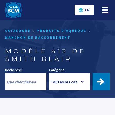
EN
CATALOGUE
PRODUITS D'AQUEDUC
MANCHON DE RACCORDEMENT
MODÈLE 413 DE
SMITH BLAIR
Recherche
Catégorie
TROUV