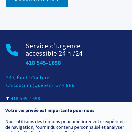
Service d'urgence
accessible 24 h /24
418 545-1698
Adresse postale
340, Émile Couture
Chicoutimi
(
Québec
)
G7H 8B6
T
418 545-1698
Peinture
418 545-6395
Votre vie privée est importante pour nous
Sans frais
1 800 463-7906
Nous utilisons des témoins pour améliorer votre expérience
de navigation, fournir du contenu personnalisé et analyser